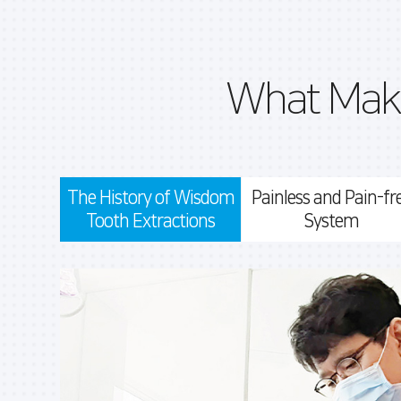
What Mak
The History of Wisdom
Painless and Pain-fr
Tooth Extractions
System