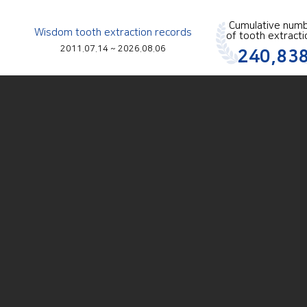
Cumulative num
Wisdom tooth extraction records
of tooth extract
2011.07.14 ~ 2026.08.06
240,83