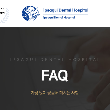
ber
ions
8